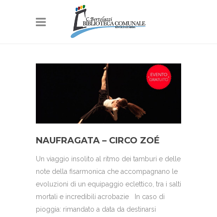
NAUFRAGATA – CIRCO ZOÉ
Un viaggio insolito al ritmo dei tamburi e delle
note della fisarmonica che accompagnano le
evoluzioni di un equipaggio eclettico, tra i salti
mortali e incredibili acrobazie In caso di
pioggia: rimandato a data da destinarsi