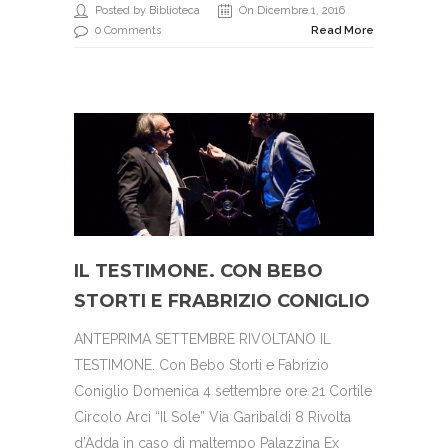
Posted by Biblioteca
On Dicembre 1, 2016
0 Comments
Read More
IL TESTIMONE. CON BEBO
STORTI E FRABRIZIO CONIGLIO
ANTEPRIMA SETTEMBRE RIVOLTANO IL
TESTIMONE. Con Bebo Storti e Fabrizio
Coniglio Domenica 4 settembre ore 21 Cortile
Circolo Arci “Il Sole” Via Garibaldi 8 Rivolta
d’Adda in caso di maltempo Palazzina Ex