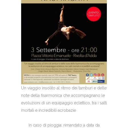
Un viaggio insolito al ritmo dei tamburi e delle
note della fisarmonica che accompagnano le
evoluzioni di un equipaggio eclettico, tra i salti
mortali e incredibili acrobazie
In caso di pioggia: rimandato a data da