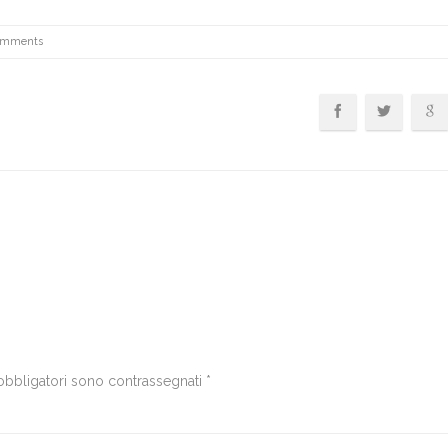
omments
obbligatori sono contrassegnati
*