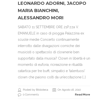
LEONARDO ADORNI, JACOPO
MARIA BIANCHINI,
ALESSANDRO MORI
SABATO 11 SETTEMBRE ORE 21P.zza V.
EMANUELE in caso di pioggia Palazzina ex
scuole medie Concerto continuamente
interrotto dalle divagazioni comiche dei
musicisti o spettacolo di clownerie ben
supportato dalla musica? Clown in libertà è un
momento di euforia, ricreazione e ritualità
catartica per tre buffi, simpatici e ‘talentuosi’
clown che paiono colti da un’eccitazione […]
Posted by Biblioteca
On Agosto 16, 2010
0 Comments
Read More