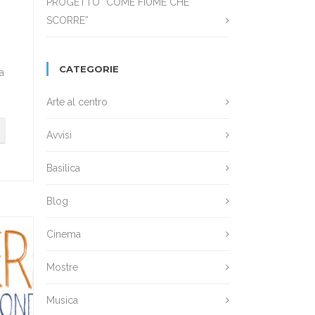
PROGETTO “COME FIUME CHE
SCORRE”
CATEGORIE
a
Arte al centro
Avvisi
Basilica
Blog
Cinema
Mostre
Musica