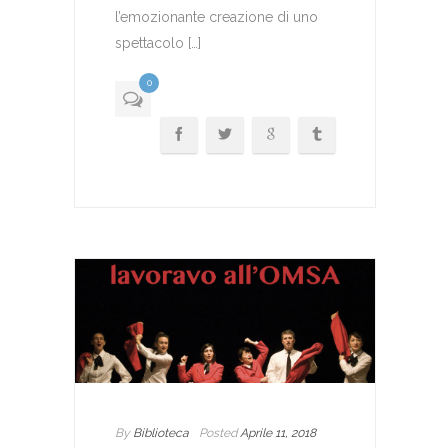
l’emozionante creazione di uno
spettacolo […]
0
By
Biblioteca
Posted
Aprile 11, 2018