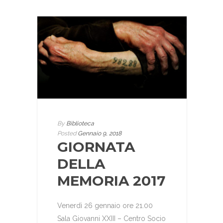
By
Biblioteca
Posted
Gennaio 9, 2018
GIORNATA
DELLA
MEMORIA 2017
Venerdì 26 gennaio ore 21.00
Sala Giovanni XXIII – Centro Socio