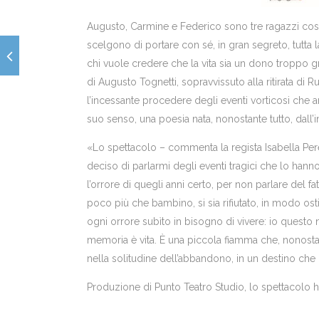
Augusto, Carmine e Federico sono tre ragazzi costret
scelgono di portare con sé, in gran segreto, tutta la
chi vuole credere che la vita sia un dono troppo gr
di Augusto Tognetti, sopravvissuto alla ritirata 
l’incessante procedere degli eventi vorticosi che and
suo senso, una poesia nata, nonostante tutto, dall’i
«Lo spettacolo – commenta la regista Isabella Pere
deciso di parlarmi degli eventi tragici che lo han
l’orrore di quegli anni certo, per non parlare del 
poco più che bambino, si sia rifiutato, in modo osti
ogni orrore subìto in bisogno di vivere: io questo
memoria è vita. È una piccola fiamma che, nonostant
nella solitudine dell’abbandono, in un destino che
Produzione di Punto Teatro Studio, lo spettacolo 