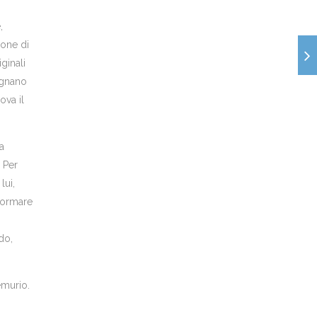
,
ione di
ginali
agnano
ova il
a
 Per
lui,
sformare
do,
emurio.