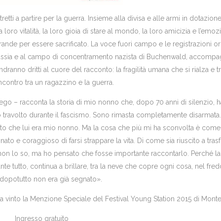
ti a partire per la guerra. Insieme alla divisa e alle armi in dotazione
 loro vitalità, la loro gioia di stare al mondo, la loro amicizia e l’emoz
ande per essere sacrificato. La voce fuori campo e le registrazioni ori
di Russia e al campo di concentramento nazista di Buchenwald, accomp
ranno dritti al cuore del racconto: la fragilità umana che si rialza e tr
ncontro tra un ragazzino e la guerra.
go – racconta la storia di mio nonno che, dopo 70 anni di silenzio, h
no travolto durante il fascismo. Sono rimasta completamente disarmata.
fatto che lui era mio nonno. Ma la cosa che più mi ha sconvolta è come 
nato e coraggioso di farsi strappare la vita. Di come sia riuscito a tra
 non lo so, ma ho pensato che fosse importante raccontarlo. Perché la
e tutto, continua a brillare, tra la neve che copre ogni cosa, nel fred
 dopotutto non era già segnato».
ha vinto la Menzione Speciale del Festival Young Station 2015 di Mont
Ingresso gratuito