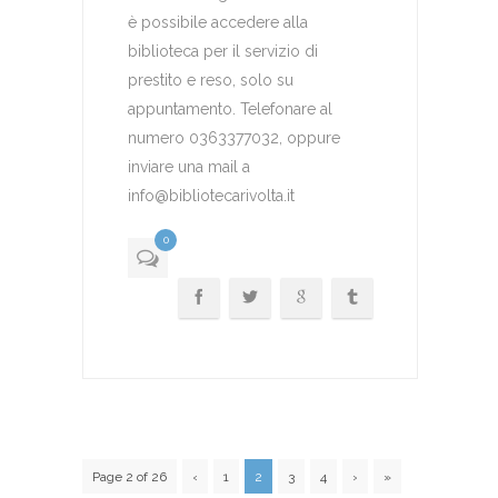
è possibile accedere alla
biblioteca per il servizio di
prestito e reso, solo su
appuntamento. Telefonare al
numero 0363377032, oppure
inviare una mail a
info@bibliotecarivolta.it
0
Page 2 of 26
‹
1
2
3
4
›
»