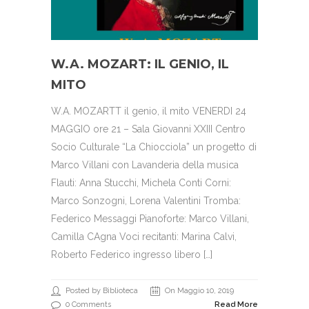
W.A. MOZART: IL GENIO, IL
MITO
W.A. MOZARTT il genio, il mito VENERDI 24
MAGGIO ore 21 – Sala Giovanni XXIII Centro
Socio Culturale “La Chiocciola” un progetto di
Marco Villani con Lavanderia della musica
Flauti: Anna Stucchi, Michela Conti Corni:
Marco Sonzogni, Lorena Valentini Tromba:
Federico Messaggi Pianoforte: Marco Villani,
Camilla CAgna Voci recitanti: Marina Calvi,
Roberto Federico ingresso libero […]
Posted by Biblioteca
On Maggio 10, 2019
0 Comments
Read More