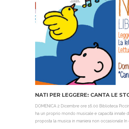
NATI PER LEGGERE: CANTA LE ST
DOMENICA 2 Dicembre ore 16.00 Biblioteca Piccina
ha un proprio mondo musicale e capacità innate di 
proposta la musica in maniera non occasionale In q