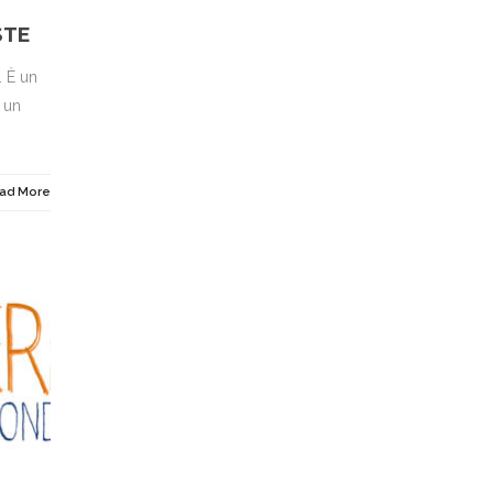
STE
. È un
 un
ad More