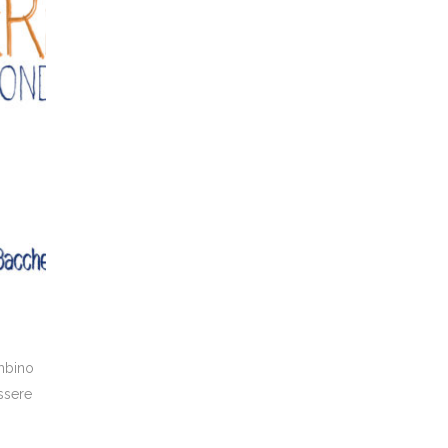
ambino
ssere