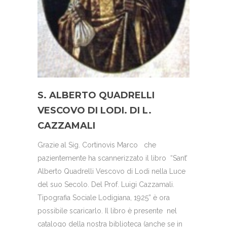
S. ALBERTO QUADRELLI
VESCOVO DI LODI. DI L.
CAZZAMALI
Grazie al Sig. Cortinovis Marco che
pazientemente ha scannerizzato il libro “Sant’
Alberto Quadrelli Vescovo di Lodi nella Luce
del suo Secolo. Del Prof. Luigi Cazzamali.
Tipografia Sociale Lodigiana, 1925” è ora
possibile scaricarlo. Il libro è presente nel
catalogo della nostra biblioteca (anche se in