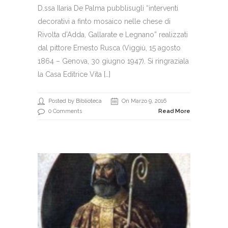
D.ssa Ilaria De Palma pubblisugli “interventi
decorativi a finto mosaico nelle chese di
Rivolta d’Adda, Gallarate e Legnano” realizzati
dal pittore Ernesto Rusca (Viggiù, 15 agosto
1864 – Genova, 30 giugno 1947). Si ringraziala
la Casa Editrice Vita […]
Posted by Biblioteca
On Marzo 9, 2016
0 Comments
Read More