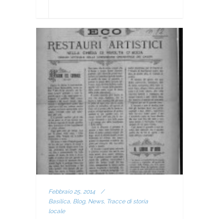
Febbraio 25, 2014
/
Basilica, Blog, News, Tracce di storia
locale