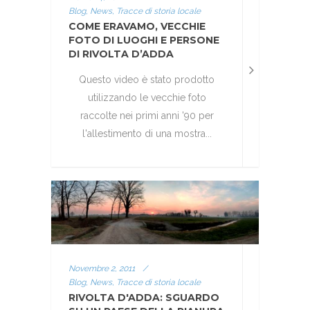
Blog, News, Tracce di storia locale
COME ERAVAMO, VECCHIE
FOTO DI LUOGHI E PERSONE
DI RIVOLTA D’ADDA
Questo video è stato prodotto
utilizzando le vecchie foto
raccolte nei primi anni '90 per
l'allestimento di una mostra...
Novembre 2, 2011
/
Blog, News, Tracce di storia locale
RIVOLTA D'ADDA: SGUARDO